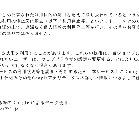
かじめ公表された利用目的の範囲を超えて取り扱われているという
の利用の停止又は消去（以下「利用停止等」といいます。）を求め
確認の上で、遅滞なく個人情報の利用停止等を行い、その旨をお客
この限りではありません。
に類する技術を利用することがあります。これらの技術は、当ショッ
されたいユーザーは、ウェブブラウザの設定を変更することによりCoo
用いただけなくなる場合があります。
スの利用状況等を調査・分析するため、本サービス上に Google L
れる仕組みその他Googleアナリティクスの詳しい情報につきまし
際の Google によるデータ使用：
tes?hl=ja