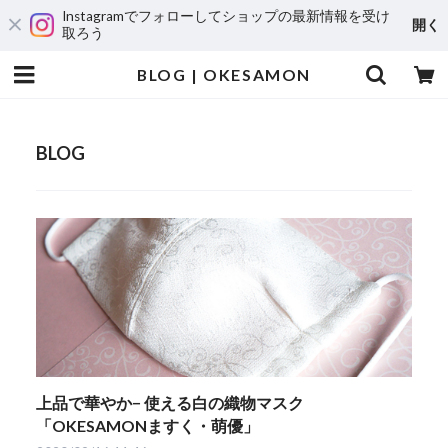
Instagramでフォローしてショップの最新情報を受け
開く
取ろう
BLOG | OKESAMON
BLOG
上品で華やか− 使える白の織物マスク
「OKESAMONますく・萌優」