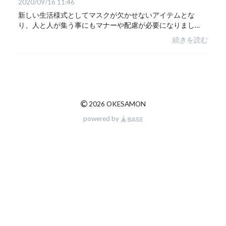
2020/09/16 11:46
新しい生活様式としてマスクが欠かせないアイテムとな
り、人と人が集う事にもマナーや配慮が必要になりまし
た。このような状況でも、冠婚葬祭、お子様の成長を祝う
続きを読む
行事、入学式・卒業式、ご親戚や親友との集まり...
©
2026 OKESAMON
powered by