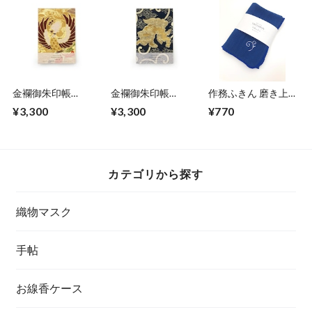
金襴御朱印帳
金襴御朱印帳
作務ふきん 磨き上
（A−2）＜一点物・
（A−3）＜一点物・
げクロス 唐草（刺
¥3,300
¥3,300
¥770
限定品＞
限定品＞
繍）
カテゴリから探す
織物マスク
手帖
お線香ケース