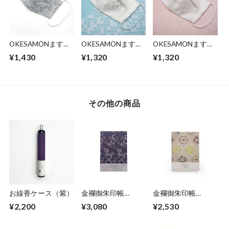
OKESAMONますく
OKESAMONますく
OKESAMONますく
Limited（ブラッ
青龍｜織物マスク
萌優｜織物マスク
¥1,430
¥1,320
¥1,320
ク）｜織物マスク
その他の商品
お線香ケース（紫）
金襴御朱印帳
金襴御朱印帳
（B−3）＜一点物・
（D−1）＜一点物・
¥2,200
¥3,080
¥2,530
限定品＞
限定品＞