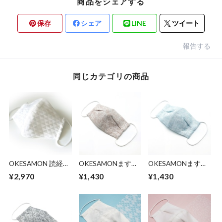
商品をシェアする
保存
シェア
LINE
ツイート
報告する
同じカテゴリの商品
OKESAMON 読経ま
OKESAMONますく
OKESAMONますく
すく｜織物マスク
Limited（モカ）｜
Limited（サック
¥2,970
¥1,430
¥1,430
織物マスク
ス）｜織物マスク